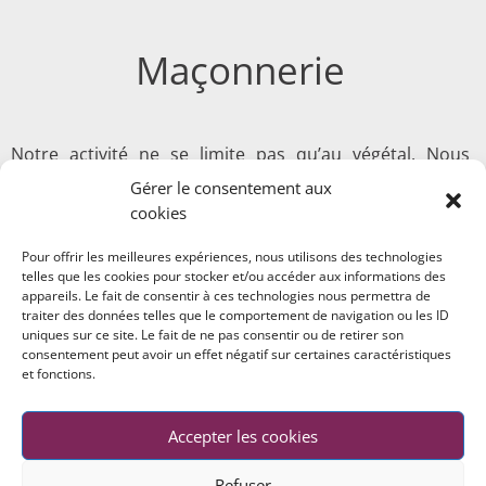
Maçonnerie
Notre activité ne se limite pas qu’au végétal. Nous
réalisons tous types de maçonnerie, de la pose d’un
Gérer le consentement aux
simple dallage en passant par des retenues de terre en
cookies
murets béton, en rondins de bois ou bien encore en
plastique recyclé !
Pour offrir les meilleures expériences, nous utilisons des technologies
telles que les cookies pour stocker et/ou accéder aux informations des
appareils. Le fait de consentir à ces technologies nous permettra de
traiter des données telles que le comportement de navigation ou les ID
uniques sur ce site. Le fait de ne pas consentir ou de retirer son
consentement peut avoir un effet négatif sur certaines caractéristiques
et fonctions.
Accepter les cookies
Design Parcs
Contact
Politique de confidentialité
Mentions légales
Refuser